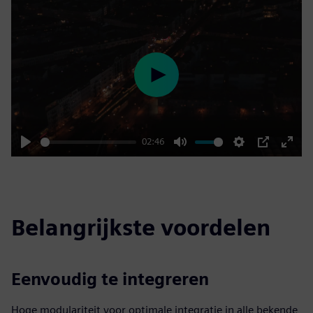
Play
02:46
Play
Mute
Settings
PIP
Enter
fulls
Belangrijkste voordelen
Eenvoudig te integreren
Hoge modulariteit voor optimale integratie in alle bekende