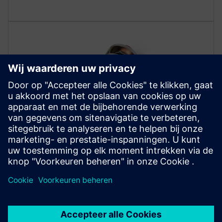
COMPONENTEN
Vacuum interrupters
Onze vacuümonderbrekers bieden topprestaties, met
waardevolle functies zoals een hoge schakelcapaciteit
voor kortsluiting en een minimale voorwaartse