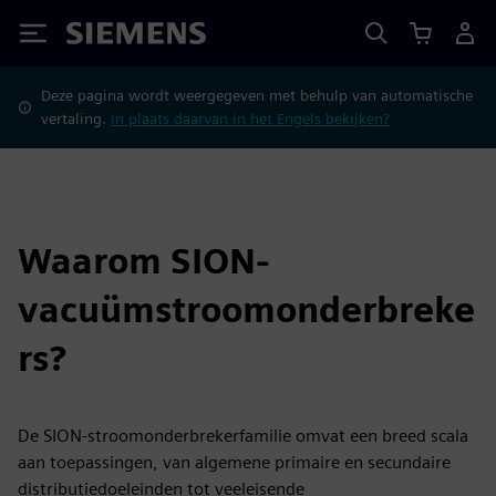
Siemens
Deze pagina wordt weergegeven met behulp van automatische
vertaling.
In plaats daarvan in het Engels bekijken?
Waarom SION-
vacuümstroomonderbreke
rs?
De SION-stroomonderbrekerfamilie omvat een breed scala
aan toepassingen, van algemene primaire en secundaire
distributiedoeleinden tot veeleisende