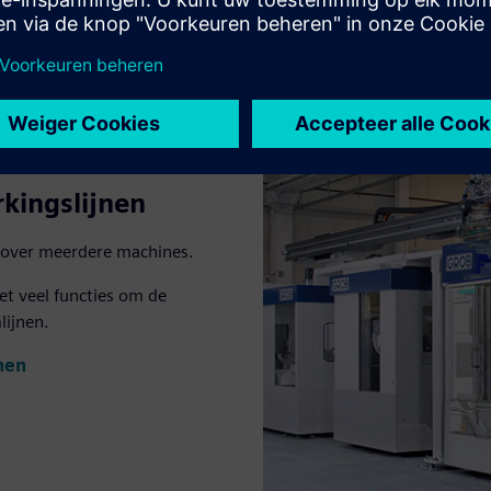
kingslijnen
s over meerdere machines.
t veel functies om de
lijnen.
nen