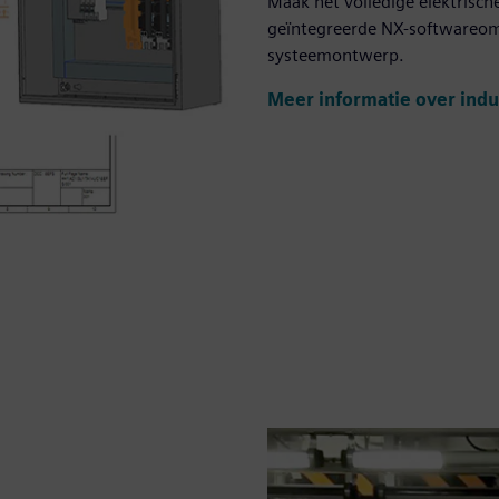
Maak het volledige elektrisch
geïntegreerde NX-softwareom
systeemontwerp.
Meer informatie over indu