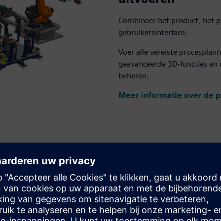
Combineer het product, het pr
gebruikersinterface.
Voer alle vereiste procesplan
geavanceerde 3D-functies en
beheren.
Meer informatie over de 