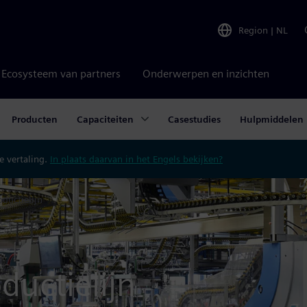
Region
|
NL
Ecosysteem van partners
Onderwerpen en inzichten
Producten
Capaciteiten
Casestudies
Hulpmiddelen
 vertaling.
In plaats daarvan in het Engels bekijken?
ductielijn
ductielijn