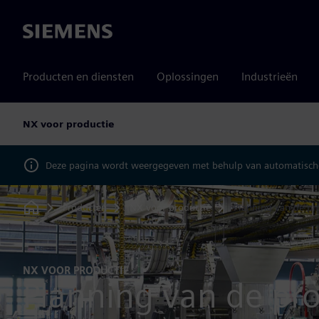
Siemens
Producten en diensten
Oplossingen
Industrieën
NX voor productie
Deze pagina wordt weergegeven met behulp van automatische
Producten
NX voor productie
Planning van de pro
Home
NX VOOR PRODUCTIE
Planning van de pro