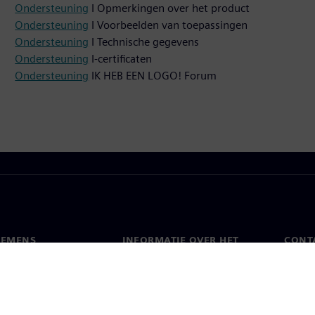
Ondersteuning
I Opmerkingen over het product
Ondersteuning
I Voorbeelden van toepassingen
Ondersteuning
I Technische gegevens
Ondersteuning
I-certificaten
Ondersteuning
IK HEB EEN LOGO! Forum
IEMENS
INFORMATIE OVER HET
CONT
BEDRIJF
s
Conta
Bedrijf
chap
Werel
Relaties met investeerders