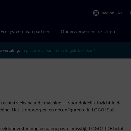
Region
|
NL
Ecosysteem van partners
Onderwerpen en inzichten
 vertaling.
In plaats daarvan in het Engels bekijken?
echtstreeks naar de machine — voor duidelijk inzicht in de
achine. Het is ontworpen en geconfigureerd in LOGO! Soft
eeldondersteuning en aangepaste huisstijl, LOGO! TDE helpt