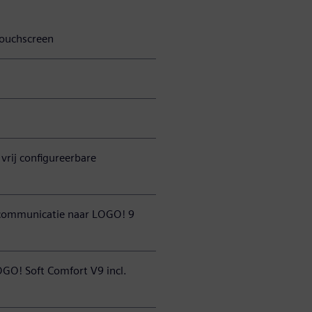
ntouchscreen
vrij configureerbare
e communicatie naar LOGO! 9
OGO! Soft Comfort V9 incl.