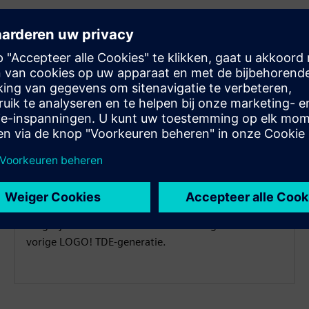
Twee Ethernet-poorten voor
flexibele installatie
LOGO! TDE beschikt over twee Ethernet-poorten,
wat een flexibele installatie in netwerkomgevingen
mogelijk maakt — in overeenstemming met het
vorige LOGO! TDE-generatie.