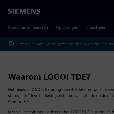
Siemens
Producten en diensten
Oplossingen
Industrieën
Deze pagina wordt weergegeven met behulp van automatische
Waarom LOGO! TDE?
Het nieuwe LOGO! TDE brengt een 4,3" kleurentouchscreen r
status, intuïtieve bediening en betere visualisatie op de m
Comfort V9.
Met veilige communicatie naar het LOGO! 9 Basismodule, b