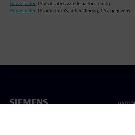
Downloaden
I Specificaties van de aanbesteding
Downloaden
I Productfoto's, afbeeldingen, CAx-gegevens
OVER S
Over on
Leiders