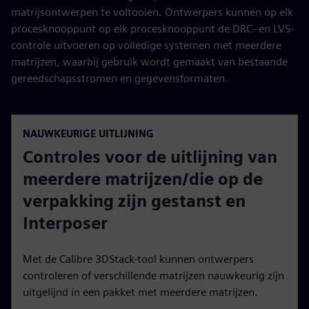
matrijsontwerpen te voltooien. Ontwerpers kunnen op elk
procesknooppunt op elk procesknooppunt de DRC- en LVS-
controle uitvoeren op volledige systemen met meerdere
matrijzen, waarbij gebruik wordt gemaakt van bestaande
gereedschapsstromen en gegevensformaten.
NAUWKEURIGE UITLIJNING
Controles voor de uitlijning van
meerdere matrijzen/die op de
verpakking zijn gestanst en
Interposer
Met de Calibre 3DStack-tool kunnen ontwerpers
controleren of verschillende matrijzen nauwkeurig zijn
uitgelijnd in een pakket met meerdere matrijzen.