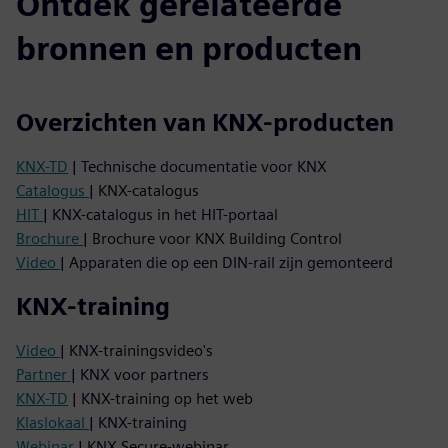
Ontdek gerelateerde
bronnen en producten
Overzichten van KNX-producten
KNX-TD
| Technische documentatie voor KNX
Catalogus
| KNX-catalogus
HIT
| KNX-catalogus in het HIT-portaal
Brochure
| Brochure voor KNX Building Control
Video
| Apparaten die op een DIN-rail zijn gemonteerd
KNX-training
Video
| KNX-trainingsvideo's
Partner
| KNX voor partners
KNX-TD
| KNX-training op het web
Klaslokaal
| KNX-training
Webinar
| KNX Secure-webinar