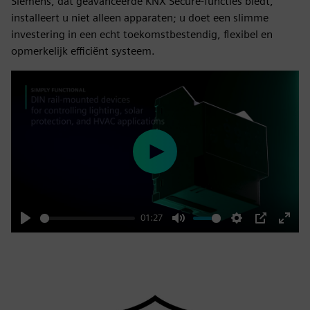
Siemens, dat geavanceerde KNX Secure-functies biedt,
installeert u niet alleen apparaten; u doet een slimme
investering in een echt toekomstbestendig, flexibel en
opmerkelijk efficiënt systeem.
Play
01:27
Play
Mute
Settings
PIP
Enter
fulls