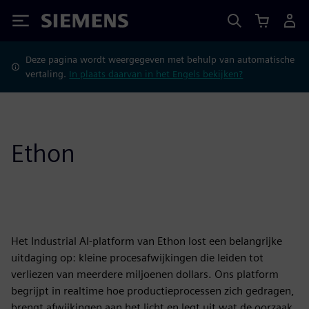
Siemens
Deze pagina wordt weergegeven met behulp van automatische
vertaling.
In plaats daarvan in het Engels bekijken?
Ethon
Het Industrial AI-platform van Ethon lost een belangrijke
uitdaging op: kleine procesafwijkingen die leiden tot
verliezen van meerdere miljoenen dollars. Ons platform
begrijpt in realtime hoe productieprocessen zich gedragen,
brengt afwijkingen aan het licht en legt uit wat de oorzaak