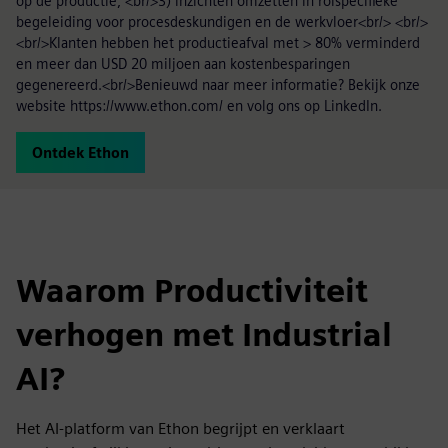
op de productie, <br/>3) inzichten omzetten in rolspecifieke
begeleiding voor procesdeskundigen en de werkvloer<br/> <br/>
<br/>Klanten hebben het productieafval met > 80% verminderd
en meer dan USD 20 miljoen aan kostenbesparingen
gegenereerd.<br/>Benieuwd naar meer informatie? Bekijk onze
website https://www.ethon.com/ en volg ons op LinkedIn.
Ontdek Ethon
Waarom Productiviteit
verhogen met Industrial
AI?
Het AI-platform van Ethon begrijpt en verklaart