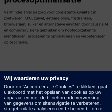
Verminder afval en zorg voor consistente kwaliteit in
zoetwaren, CPG, zuivel, eetbare oliën, frisdranken,
brouwerijen, suiker en alternatieve eiwitten door causale AI
en computervisie te gebruiken om hoofdoorzaken te
identificeren, processen te optimaliseren en verbeteringen
op te schalen.
Ontdek bronnen en
gerelateerde producten
Aanvullende informatie en bronnen