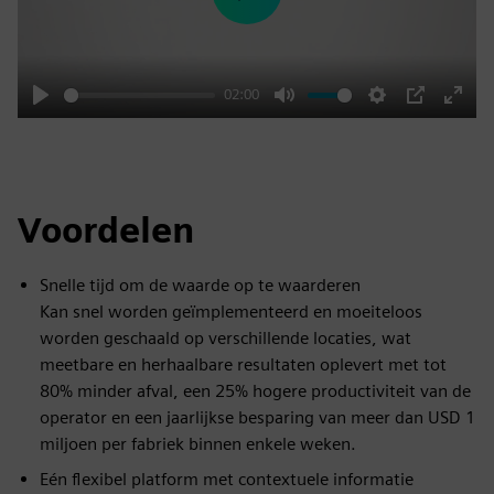
Play
02:00
Play
Mute
Settings
PIP
Enter
fulls
Voordelen
Snelle tijd om de waarde op te waarderen
Kan snel worden geïmplementeerd en moeiteloos
worden geschaald op verschillende locaties, wat
meetbare en herhaalbare resultaten oplevert met tot
80% minder afval, een 25% hogere productiviteit van de
operator en een jaarlijkse besparing van meer dan USD 1
miljoen per fabriek binnen enkele weken.
Eén flexibel platform met contextuele informatie