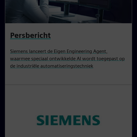
Persbericht
Siemens lanceert de Eigen Engineering Agent,
waarmee speciaal ontwikkelde AI wordt toegepast op
de industriële automatiseringstechniek