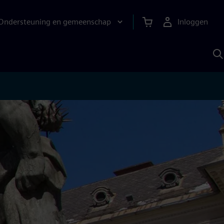
Ondersteuning en gemeenschap
Inloggen
Z
m
S
A