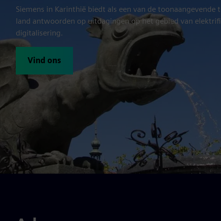
Siemens in Karinthië biedt als een van de toonaangevende 
land antwoorden op uitdagingen op het gebied van elektrifi
digitalisering.
Vind ons