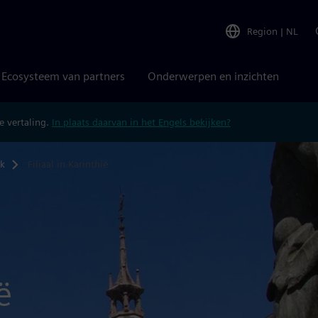
Region
|
NL
Ecosysteem van partners
Onderwerpen en inzichten
 vertaling.
In plaats daarvan in het Engels bekijken?
jk
Filiaal in Karinthië
ë