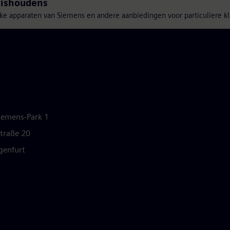
uishoudens
jke apparaten van Siemens en andere aanbiedingen voor particuliere kl
Siemens-Park 1
traße 20
agenfurt