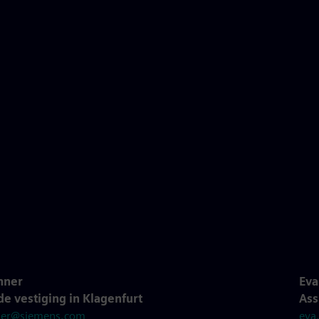
nner
Eva
e vestiging in Klagenfurt
Ass
ner@siemens.com
eva