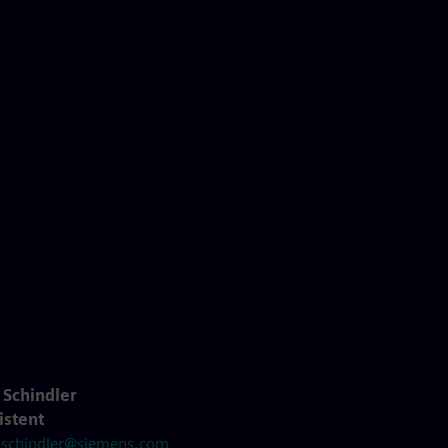
 Schindler
istent
.schindler@siemens.com