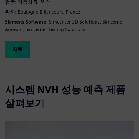
업종:
자동차 및 운송
위치:
Boulogne-Billancourt, France
Siemens Software:
Simcenter 3D Solutions, Simcenter
Amesim, Simcenter Testing Solutions
자료
시스템 NVH 성능 예측 제품
살펴보기