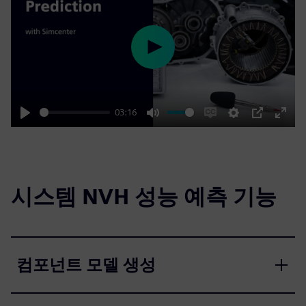
Play
03:16
Play
Mute
Enable
Settings
PIP
Enter
captions
fulls
시스템 NVH 성능 예측 기능
컴포넌트 모델 생성