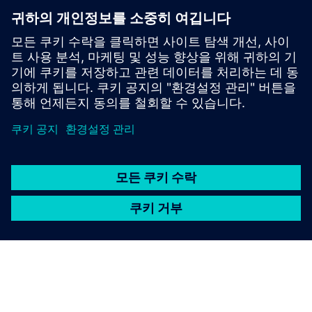
talent? New technology, connected automation, and
digital transformation are first steps. Learn more
from Jake Hall.