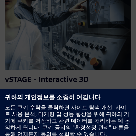
vSTAGE - Interactive 3D
Software solution that enables you to explain complex
industrial products, operations procedures, or services
concepts internally and towards customers in interactive
3D for Web, Tablet, PC, and VR.
자세히 알아보기