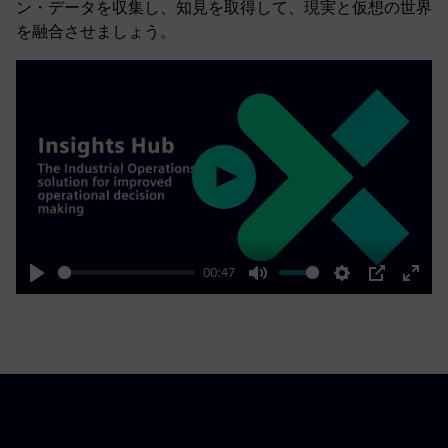
ン・データを収集し、知見を取得して、現実と仮想の世界
を融合させましょう。
Play
00:47
Play
Mute
Settings
PIP
Enter
fulls