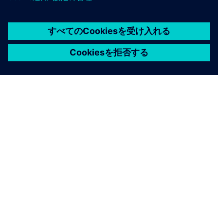
パワーアカデミー
送電と配電のtraining とコンサルティングのパートナ
ーであるSiemens パワー・アカデミーで、インスピレ
ーションを得てスキルを広げてください。