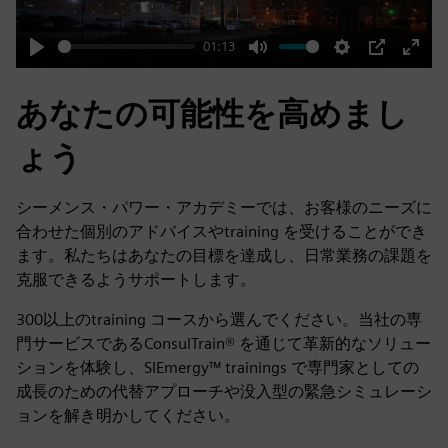
01:13
Play
Mute
Settings
PIP
Enter
fulls
あなたの可能性を高めまし
ょう
シーメンス・パワー・アカデミーでは、お客様のニーズに
合わせた個別のアドバイスやtraining を受けることができ
ます。私たちはあなたの目標を達成し、日常業務の課題を
克服できるようサポートします。
300以上のtraining コースから選んでください。当社の専
門サービスであるConsulTrain® を通じて革新的なソリュー
ションを体験し、SIEmergy™ trainings で専門家としての
成長のための代替アプローチや没入型の緊急シミュレーシ
ョンを解き明かしてください。