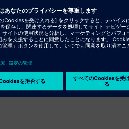
設置
運用と保守
発電機ブレー
ンス要件をカバーする基礎。training コースには、実践的
術者、および電力システムに携わるその他の専門家に適してい