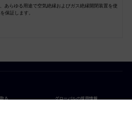
テムは、あらゆる用途で空気絶縁およびガス絶縁開閉装置を使
電を保証します。
取る
グローバルの採用情報
い合わせ
仕事とキャリア
各地の事業拠点
募集中の職種