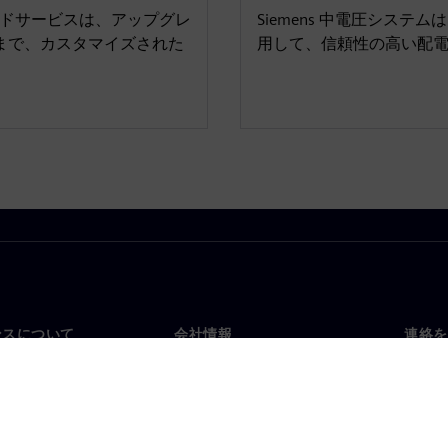
リッドサービスは、アップグレ
Siemens 中電圧シス
g まで、カスタマイズされた
用して、信頼性の高い配
ンスについて
会社情報
連絡を
要
企業情報
お問
投資家向け広報活動
世界