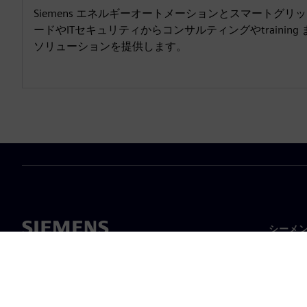
Siemens エネルギーオートメーションとスマートグ
ードやITセキュリティからコンサルティングやtrainin
ソリューションを提供します。
シーメ
企業概
経営陣