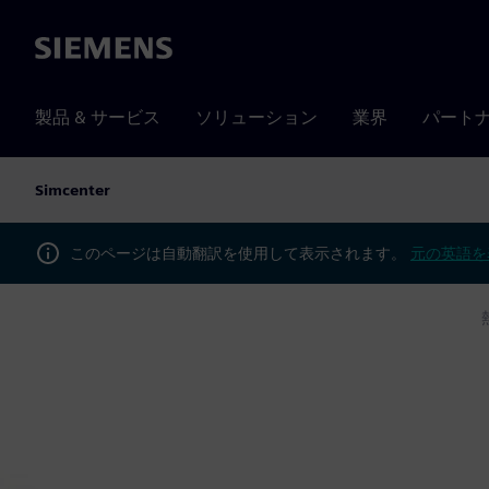
Siemens
製品 & サービス
ソリューション
業界
パート
Simcenter
このページは自動翻訳を使用して表示されます。
元の英語を
製品
Simcenter
シミュレーションとテスト
Home
SIMCENTER
熱流体システム・
ション