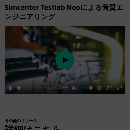
Simcenter Testlab Neoによる音質エ
ンジニアリング
Play
02:56
Play
Mute
Settings
PIP
Enter
fulls
その他のリソース
詳細はこちら