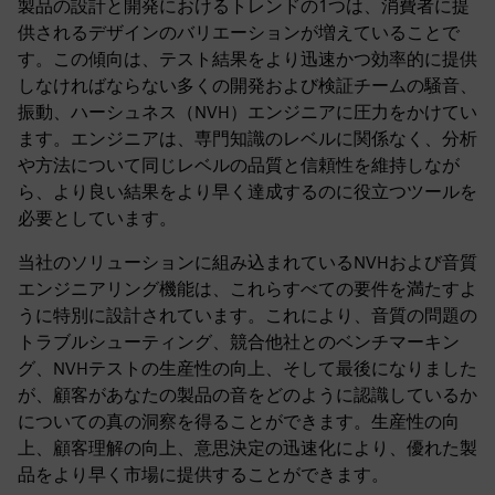
製品の設計と開発におけるトレンドの1つは、消費者に提
供されるデザインのバリエーションが増えていることで
す。この傾向は、テスト結果をより迅速かつ効率的に提供
しなければならない多くの開発および検証チームの騒音、
振動、ハーシュネス（NVH）エンジニアに圧力をかけてい
ます。エンジニアは、専門知識のレベルに関係なく、分析
や方法について同じレベルの品質と信頼性を維持しなが
ら、より良い結果をより早く達成するのに役立つツールを
必要としています。
当社のソリューションに組み込まれているNVHおよび音質
エンジニアリング機能は、これらすべての要件を満たすよ
うに特別に設計されています。これにより、音質の問題の
トラブルシューティング、競合他社とのベンチマーキン
グ、NVHテストの生産性の向上、そして最後になりました
が、顧客があなたの製品の音をどのように認識しているか
についての真の洞察を得ることができます。生産性の向
上、顧客理解の向上、意思決定の迅速化により、優れた製
品をより早く市場に提供することができます。