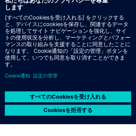
NX FOR MANUFACTURING
NX CAM 3-Axis Milling
部品モデル準備ツールと統合された高度な機能を使
用して、幅広い3軸操作で自由曲面部品を効果的に
加工します。