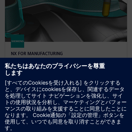
NX FOR MANUFACTURING
NX X Manufacturing CAD/CAM
Advanced
NX X Manufacturing Standardをベースに構築された
NX X Manufacturing Advanced の3軸ミル加工機能
(クラウド版) を使用して、自由形状部品をプログラ
ミングします。