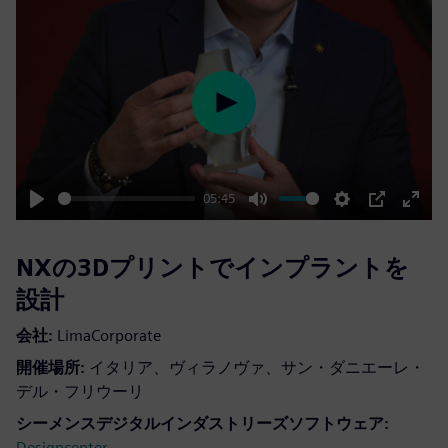
Play
05:45
Play
Mute
Settings
PIP
Enter
fulls
NXの3Dプリントでインプラントを
設計
会社:
LimaCorporate
開催場所:
イタリア、ヴィラノヴァ、サン・ダニエーレ・
デル・フリウーリ
シーメンスデジタルインダストリーズソフトウェア:
Designcenter