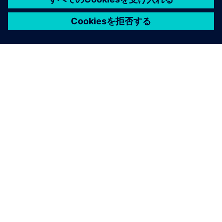
安全とSecurity
欠陥ゼロという高まる要求に応え、自動車やIC業界の安全
基準や規制を遵守してください。Tessent Safety and
SecSecurity ityは、安全性の強化、セキュリティの最適
化、品質の確保、信頼性の向上というお客様のニーズを満
たす技術を継続的に開発しています。