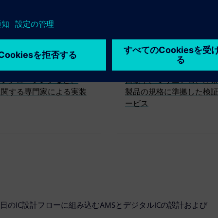
機能安全サービ
ッジクロージングなど、
自動車、ミリエアロ、産
論に関する専門家による実装
製品の規格に準拠した検
ービス
のIC設計フローに組み込むAMSとデジタルICの設計および