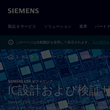
Siemens
製品 & サービス
ソリューション
業界
パート
このページは自動翻訳を使用して表示されます。
元の英語を
製品
ICツールポートフォリオ
IC開発のためのサ
Home
SIEMENS EDA オファリング
IC設計および検証
Siemens EDA コンサルティングおよびラーニングサ
ックスドシグナルICとSoCの設計と検証における生産性