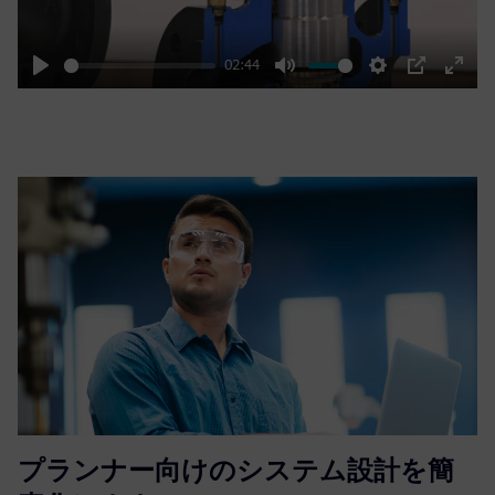
02:44
Play
Mute
Settings
PIP
Enter
fulls
プランナー向けのシステム設計を簡