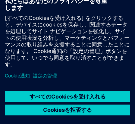
HPCWorks Insight Pro
Make informed decisions with fast, intuitive HPC and
cloud reporting that gives you comprehensive
visibility into your computing environment.