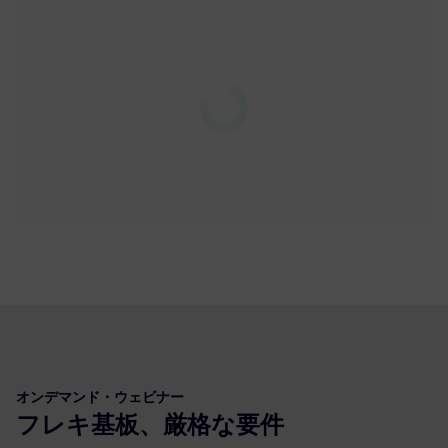
Play
02:05
Play
Mute
Settings
PIP
Enter
fulls
オンデマンド・ウェビナー
フレキ基板、厳格な要件