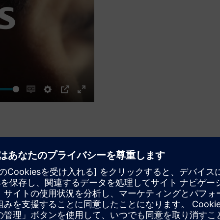
Enable
Settings
PIP
Enter
captions
fullscreen
インセンター