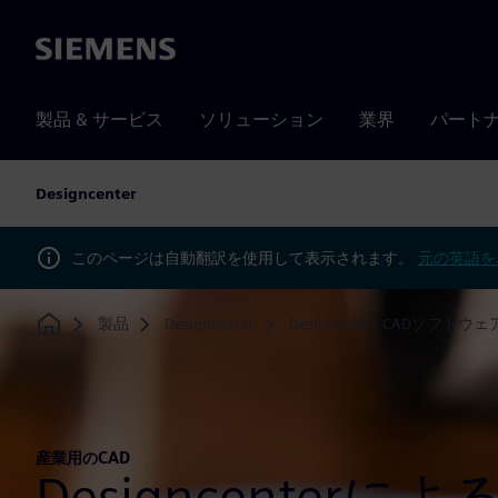
Siemens
製品 & サービス
ソリューション
業界
パート
Designcenter
このページは自動翻訳を使用して表示されます。
元の英語を
製品
Designcenter
Designcenter CADソフトウェ
Home
産業用のCAD
Designcenter