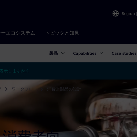
Region
ナーエコシステム
トピックと知見
製品
Capabilities
Case studies
表示しますか？
ア
ワークフロー
消費財製品の設計
による消費者向