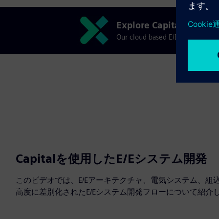
Explore Capital X
Our cloud based E/E systems deve
Capitalを使用したE/Eシステム開発
このビデオでは、E/Eアーキテクチャ、電気システム、組
高度に差別化されたE/Eシステム開発フローについて紹介