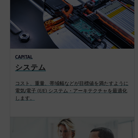
CAPITAL
システム
コスト、重量、帯域幅などが目標値を満たすように
電気/電子 (E/E) システム・アーキテクチャを最適化
します。