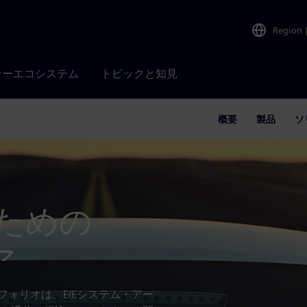
Region
ナーエコシステム
トピックと知見
概要
製品
ソ
のための
ア
ートフォリオは、E/Eシステム・アー