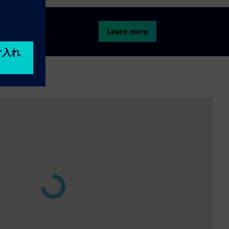
Learn more
roducts now.