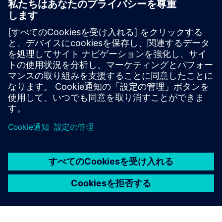
NX for Manufacturing製品
3Dプリンティング、品質検査プログラミング、ロボ
ット工学などのCAM製品の製造にNXを使用すれば、
部品生産を加速できます。NX X Manufacturing ソリ
ューションとValue Based Licensing 調べてください。