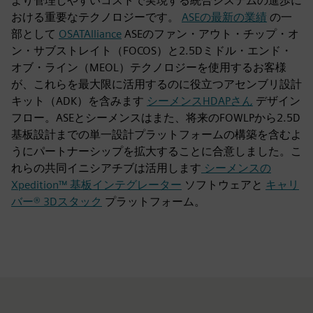
より管理しやすいコストで実現する統合システムの進歩に
おける重要なテクノロジーです。
ASEの最新の業績
の一
部として
OSATAlliance
ASEのファン・アウト・チップ・オ
ン・サブストレイト（FOCOS）と2.5Dミドル・エンド・
オブ・ライン（MEOL）テクノロジーを使用するお客様
が、これらを最大限に活用するのに役立つアセンブリ設計
キット（ADK）を含みます
シーメンスHDAPさん
デザイン
フロー。ASEとシーメンスはまた、将来のFOWLPから2.5D
基板設計までの単一設計プラットフォームの構築を含むよ
うにパートナーシップを拡大することに合意しました。こ
れらの共同イニシアチブは活用します
シーメンスの
Xpedition™ 基板インテグレーター
ソフトウェアと
キャリ
バー® 3Dスタック
プラットフォーム。