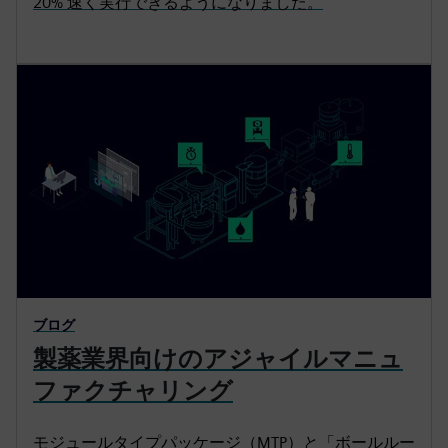
20% 速く実行できるようになりました。
t
s
i
c
o
r
n
e
s
e
n
ブログ
製薬業界向けのアジャイルマニュ
ファクチャリング
モジュールタイプパッケージ（MTP）と「ボールルー