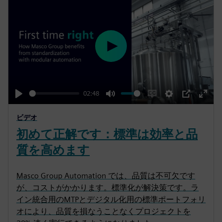
P
l
a
y
02:48
P
M
E
S
P
E
ビデオ
l
u
n
e
I
n
初めて正解です：標準は効率と品
a
t
a
t
P
t
y
e
b
t
e
質を高めます
l
i
r
e
n
f
Masco Group Automation では、品質は不可欠です
c
g
u
が、コストがかかります。標準化が解決策です。ラ
a
s
l
イン統合用のMTPとデジタル化用の標準ポートフォリ
オにより、品質を損なうことなくプロジェクトを
p
l