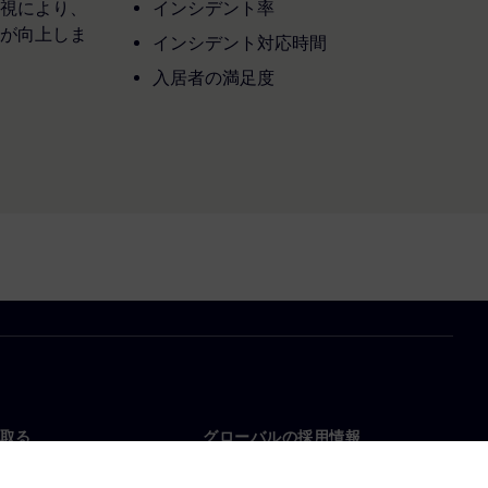
視により、
インシデント率
が向上しま
インシデント対応時間
入居者の満足度
取る
グローバルの採用情報
い合わせ
仕事とキャリア