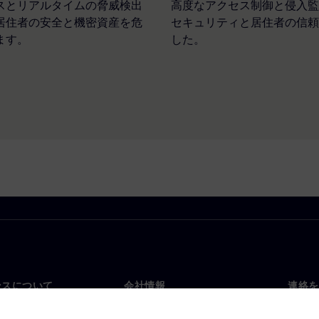
スとリアルタイムの脅威検出
高度なアクセス制御と侵入監
居住者の安全と機密資産を危
セキュリティと居住者の信頼
ます。
した。
ンスについて
会社情報
連絡を
要
企業情報
お問