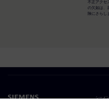
不正アクセ
の欠如は、
険にさらし
シーメ
企業概