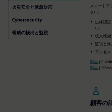
スマートア
火災安全と緊急対応
さい。
Cybersecurity
生体認証
い。
脅威の検出と監視
侵入検知
監視と異
アクセス
製品
| Build
製品
| Si
顧客の