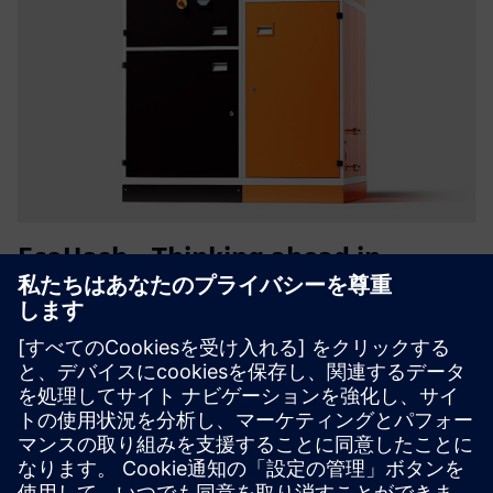
EcoHash - Thinking ahead in
energy utilisation
EcoHashは、余剰の再生可能電力を高価値のコンピューテ
ィングと使用可能な熱に変えるモジュール式のエネルギー
管理システムです。kWhあたりのROIを高め、暖房費を削
減し、既存のシステムとのシームレスな統合のための
HashLinkによる監視/制御を行います。
詳細情報