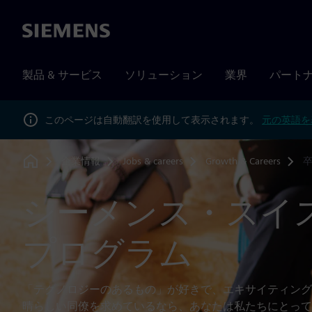
Siemens
製品 & サービス
ソリューション
業界
パート
このページは自動翻訳を使用して表示されます。
元の英語を
企業情報
Jobs & careers
Growth & Careers
Home
シーメンス・スイ
プログラム
「テクノロジーのあるもの」が好きで、エキサイティング
晴らしい同僚を求めているなら、あなたは私たちにとって