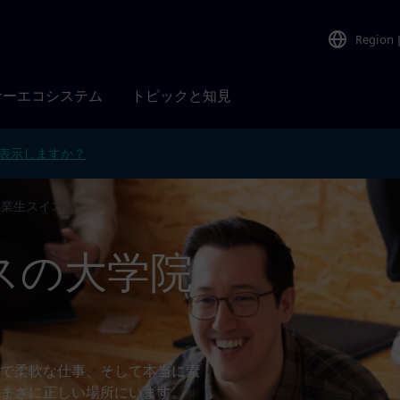
Region
ナーエコシステム
トピックと知見
表示しますか？
卒業生スイス
スの大学院
で柔軟な仕事、そして本当に素
まさに正しい場所にいます。