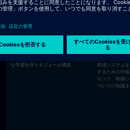
プログラム期間
技術の重点分
2年間、職務ローテーションと実践的
技能実習生プロ
な学習を伴うモジュール構造。
鉄道システムを
するための中核
ロック、制御シ
ついての知識を