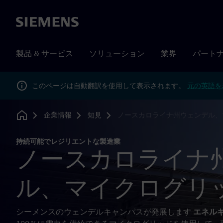
Siemens
製品 & サービス
ソリューション
業界
パート
このページは自動翻訳を使用して表示されます。
元の英語を
企業情報
知見
ノースカロライナ州ウェンデル、
Home
持続可能でレジリエントな製造業
ノースカロライナ
ル、マイクログリ
シーメンスのウェンデルキャンパスが発展します
エネル