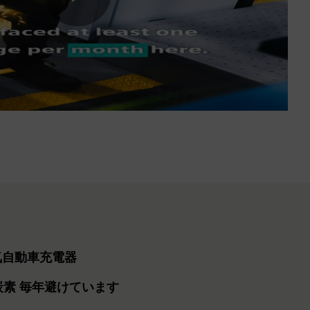
Play
Video
 電気自動車充電器
炭素
毎年避けています