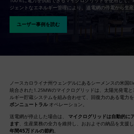
100％に電力を供給できるマイクログリッドを使用して
ジェントなエネルギー管理により、送電網の停電から生産
ユーザー事例を読む
ノースカロライナ州ウェンデルにあるシーメンスの米国Electri
統合された1.25MWのマイクログリッドは、太陽光発電と3
ルギー貯蔵システムを組み合わせて、回復力のある電力を
ボンニュートラル
オペレーション。
送電網が停止した場合は、
マイクログリッドは自動的に
ます
、生産業務の全力を維持し、おおよその納品を支援
年間45万ドルの節約
。