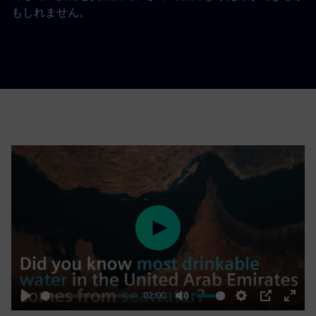
もしれません。
Play
02:00
Play
Mute
Settings
PIP
Enter