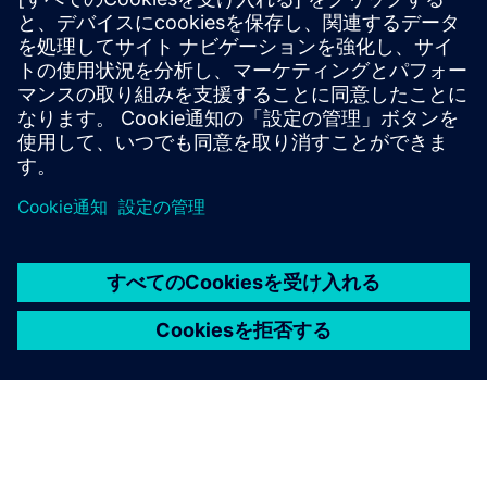
設計、シミュレーション、エンジニアリングソフトウェ
ア、プロセス制御技術など、最新の自動化およびデジタル
化技術をBioNTechの生産現場に提供します。
2021 年 6 月
写真:© BionTech SE 2021、全著作権所有