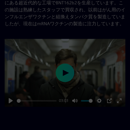
にある超近代的な工場でBNT162b2を生産しています。こ
の施設は熟練したスタッフで買収され、以前はがん用のイ
ンフルエンザワクチンと組換えタンパク質を製造していま
したが、現在はmRNAワクチンの製造に注力しています。
Play
03:03
Play
Mute
Settings
PIP
Enter
fulls