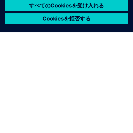
INSIGHT
データ管理の3つの障害を解決す
る方法
今後の展望を踏まえて、組織が業務システムとビジ
ネスシステムをリンクすることの価値を最大限に引
き出す能力を妨げる、最も一般的な3つの障害を回避
する方法をご紹介します。