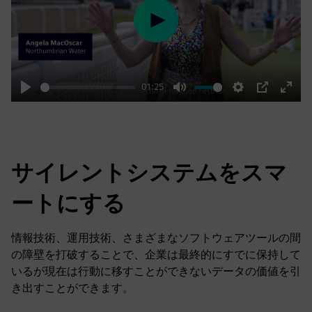
Play
01:25
Play
Mute
Settings
PIP
Enter
fulls
サイレントシステムをスマ
ートにする
情報技術、運用技術、さまざまなソフトウェアツールの間
の障壁を打破することで、企業は最終的にすでに保持して
いるが現在は行動に移すことができないデータの価値を引
き出すことができます。