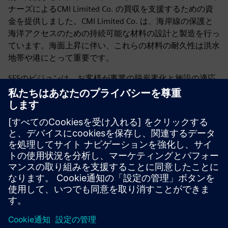
ナーズによるCMI Limited Co. の買収を支援するための資
金を提供しました。CMI Limited Co. は、海岸線の保護と
海洋アクセスのための持続可能な材料の設計と製造を行っ
ています。海面上昇に伴い、これらの材料の耐久性は洪水
地帯や港にとって重要です。
SFSのビジョンは、お客様が事業の脱炭素化と施設の適応
の両方を支援し、成長の機会を見出すことで、気候レジリ
エンスを高めることです。
結論
気候変動の影響は壊滅的であり、公共部門と民間部門の両
方が緩和と適応のための行動を取ることが重要です。スマ
ートテクノロジーと資金調達の増加により、私たちはより
回復力のある未来を築くことができます。