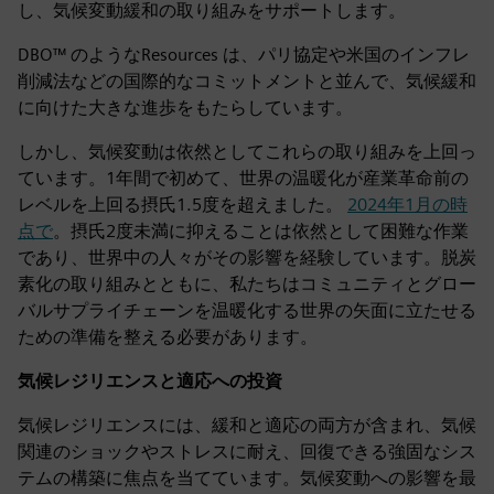
し、気候変動緩和の取り組みをサポートします。
DBO™ のようなResources は、パリ協定や米国のインフレ
削減法などの国際的なコミットメントと並んで、気候緩和
に向けた大きな進歩をもたらしています。
しかし、気候変動は依然としてこれらの取り組みを上回っ
ています。1年間で初めて、世界の温暖化が産業革命前の
レベルを上回る摂氏1.5度を超えました。
2024年1月の時
点で
。摂氏2度未満に抑えることは依然として困難な作業
であり、世界中の人々がその影響を経験しています。脱炭
素化の取り組みとともに、私たちはコミュニティとグロー
バルサプライチェーンを温暖化する世界の矢面に立たせる
ための準備を整える必要があります。
気候レジリエンスと適応への投資
気候レジリエンスには、緩和と適応の両方が含まれ、気候
関連のショックやストレスに耐え、回復できる強固なシス
テムの構築に焦点を当てています。気候変動への影響を最