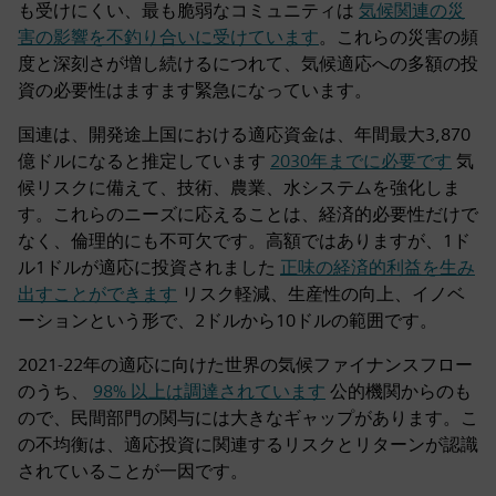
も受けにくい、最も脆弱なコミュニティは
気候関連の災
害の影響を不釣り合いに受けています
。これらの災害の頻
度と深刻さが増し続けるにつれて、気候適応への多額の投
資の必要性はますます緊急になっています。
国連は、開発途上国における適応資金は、年間最大3,870
億ドルになると推定しています
2030年までに必要です
気
候リスクに備えて、技術、農業、水システムを強化しま
す。これらのニーズに応えることは、経済的必要性だけで
なく、倫理的にも不可欠です。高額ではありますが、1ド
ル1ドルが適応に投資されました
正味の経済的利益を生み
出すことができます
リスク軽減、生産性の向上、イノベ
ーションという形で、2ドルから10ドルの範囲です。
2021-22年の適応に向けた世界の気候ファイナンスフロー
のうち、
98% 以上は調達されています
公的機関からのも
ので、民間部門の関与には大きなギャップがあります。こ
の不均衡は、適応投資に関連するリスクとリターンが認識
されていることが一因です。