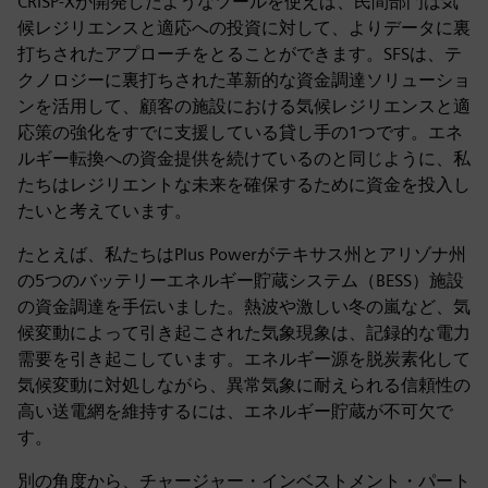
CRISP-Xが開発したようなツールを使えば、民間部門は気
候レジリエンスと適応への投資に対して、よりデータに裏
打ちされたアプローチをとることができます。SFSは、テ
クノロジーに裏打ちされた革新的な資金調達ソリューショ
ンを活用して、顧客の施設における気候レジリエンスと適
応策の強化をすでに支援している貸し手の1つです。エネ
ルギー転換への資金提供を続けているのと同じように、私
たちはレジリエントな未来を確保するために資金を投入し
たいと考えています。
たとえば、私たちはPlus Powerがテキサス州とアリゾナ州
の5つのバッテリーエネルギー貯蔵システム（BESS）施設
の資金調達を手伝いました。熱波や激しい冬の嵐など、気
候変動によって引き起こされた気象現象は、記録的な電力
需要を引き起こしています。エネルギー源を脱炭素化して
気候変動に対処しながら、異常気象に耐えられる信頼性の
高い送電網を維持するには、エネルギー貯蔵が不可欠で
す。
別の角度から、チャージャー・インベストメント・パート