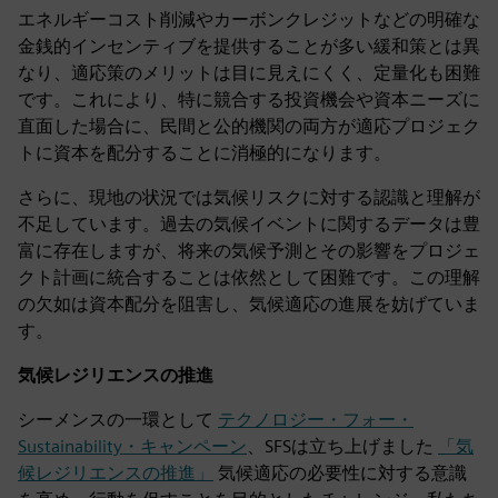
エネルギーコスト削減やカーボンクレジットなどの明確な
金銭的インセンティブを提供することが多い緩和策とは異
なり、適応策のメリットは目に見えにくく、定量化も困難
です。これにより、特に競合する投資機会や資本ニーズに
直面した場合に、民間と公的機関の両方が適応プロジェク
トに資本を配分することに消極的になります。
さらに、現地の状況では気候リスクに対する認識と理解が
不足しています。過去の気候イベントに関するデータは豊
富に存在しますが、将来の気候予測とその影響をプロジェ
クト計画に統合することは依然として困難です。この理解
の欠如は資本配分を阻害し、気候適応の進展を妨げていま
す。
気候レジリエンスの推進
シーメンスの一環として
テクノロジー・フォー・
Sustainability・キャンペーン
、SFSは立ち上げました
「気
候レジリエンスの推進」
気候適応の必要性に対する意識