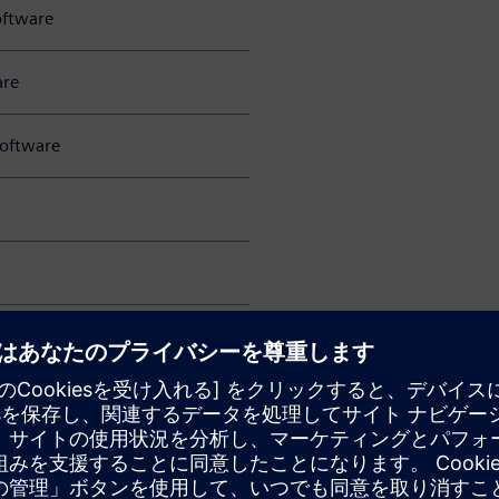
oftware
re
oftware
ftware
oftware