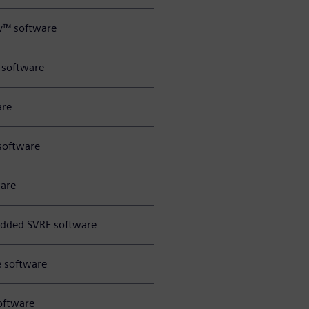
v™ software
e software
are
software
are
dded SVRF software
 software
oftware