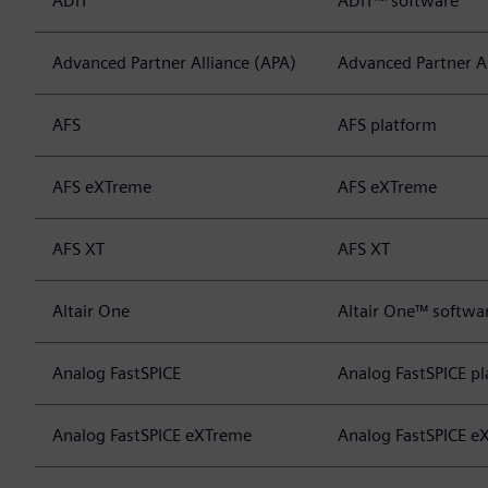
ADiT
ADiT™ software
Advanced Partner Alliance (APA)
Advanced Partner Al
AFS
AFS platform
AFS eXTreme
AFS eXTreme
AFS XT
AFS XT
Altair One
Altair One™ softwa
Analog FastSPICE
Analog FastSPICE p
Analog FastSPICE eXTreme
Analog FastSPICE e