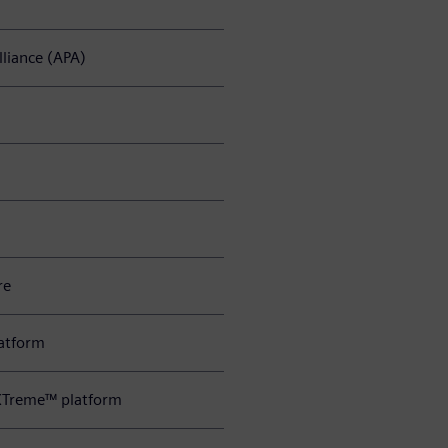
liance (APA)
re
latform
XTreme™ platform