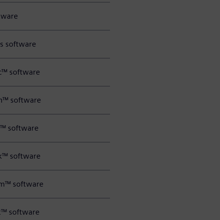
tware
ts software
c™ software
h™ software
j™ software
k™ software
m™ software
t™ software