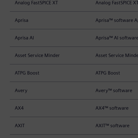
Analog FastSPICE XT
Analog FastSPICE X
Aprisa
Aprisa™ software A
Aprisa AI
Aprisa™ AI softwar
Asset Service Minder
Asset Service Mind
ATPG Boost
ATPG Boost
Avery
Avery™ software
AX4
AX4™ software
AXIT
AXIT™ software