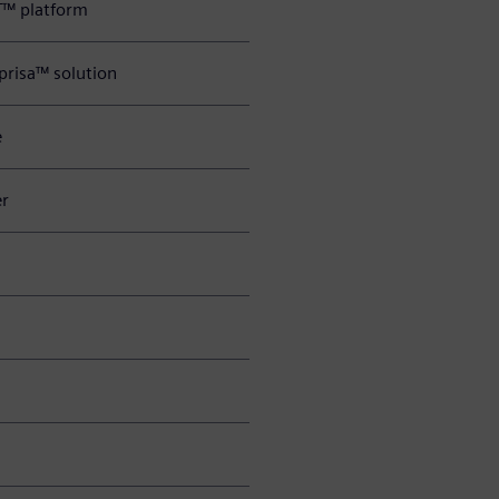
T™ platform
prisa™ solution
e
er