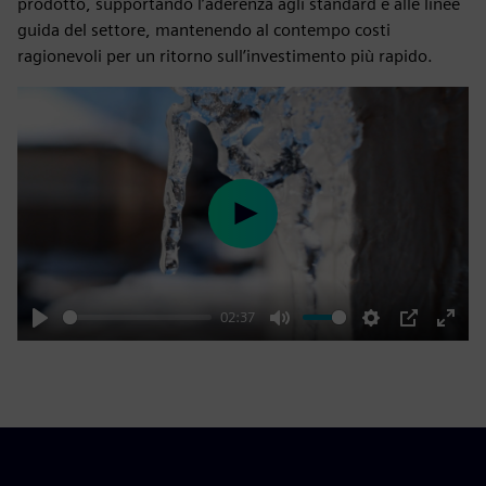
prodotto, supportando l’aderenza agli standard e alle linee
guida del settore, mantenendo al contempo costi
ragionevoli per un ritorno sull’investimento più rapido.
Play
02:37
Play
Mute
Settings
PIP
Enter
fulls