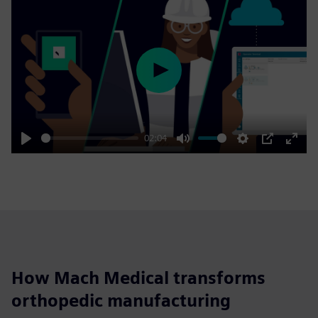
Play
02:04
Play
Mute
Settings
PIP
Enter
fulls
How Mach Medical transforms
orthopedic manufacturing