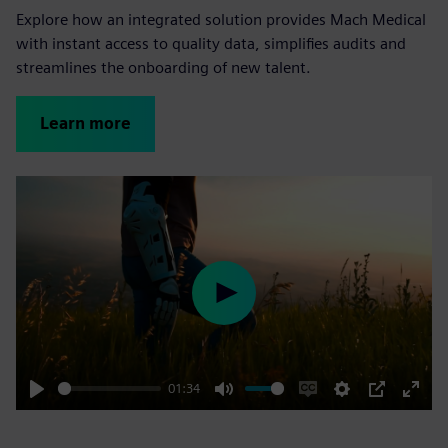
Explore how an integrated solution provides Mach Medical
with instant access to quality data, simplifies audits and
streamlines the onboarding of new talent.
Learn more
Play
01:34
Play
Mute
Enable
Settings
PIP
Enter
captions
fulls