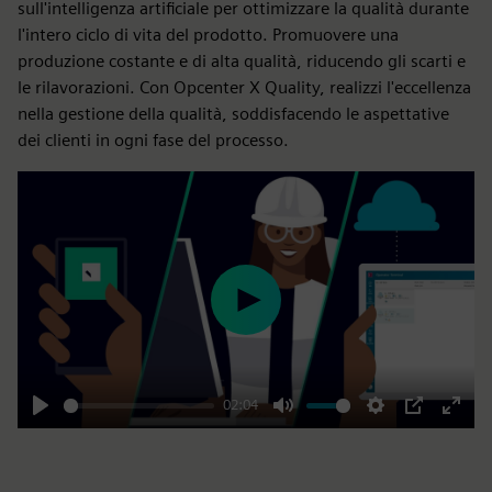
sull'intelligenza artificiale per ottimizzare la qualità durante
l'intero ciclo di vita del prodotto. Promuovere una
produzione costante e di alta qualità, riducendo gli scarti e
le rilavorazioni. Con Opcenter X Quality, realizzi l'eccellenza
nella gestione della qualità, soddisfacendo le aspettative
dei clienti in ogni fase del processo.
Play
02:04
Play
Mute
Settings
PIP
Enter
fulls