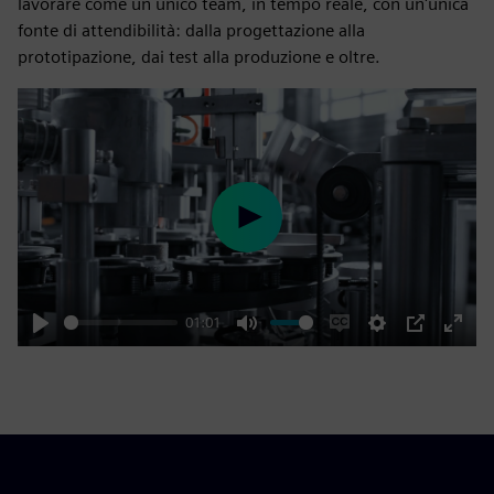
lavorare come un unico team, in tempo reale, con un'unica
fonte di attendibilità: dalla progettazione alla
prototipazione, dai test alla produzione e oltre.
Play
01:01
Play
Mute
Enable
Settings
PIP
Enter
captions
fulls