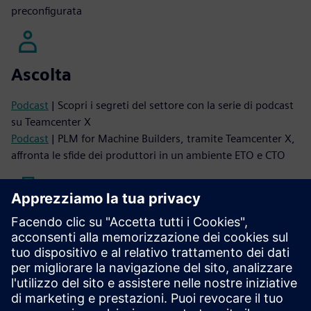
preconfigurata
Ascolta
Podcast
| Scopri i segreti del settore con la serie di podcast
su Teamcenter X
Podcast
| PLM for Machine Builders, tramite Teamcenter X,
affronta le sfide dei produttori in un ambiente ETO e CTO
Leggi
Descrizione della soluzione
| Accelera la consegna di
macchine complesse con il PLM SaaS
eBook
| Accelera il processo di modifica ingegneristica
eBook
| Un approccio integrato alla progettazione di