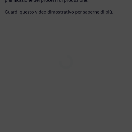
pianificazione dei processi di produzione.
Guardi questo video dimostrativo per saperne di più.
Play
02:41
Play
Mute
Settings
PIP
Enter
fulls