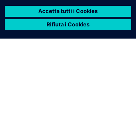
dettagliati in NX integrati con Teamcenter utilizzando
una ricca libreria di risorse parametriche configurabili
che possono essere configurate con la classificazione.