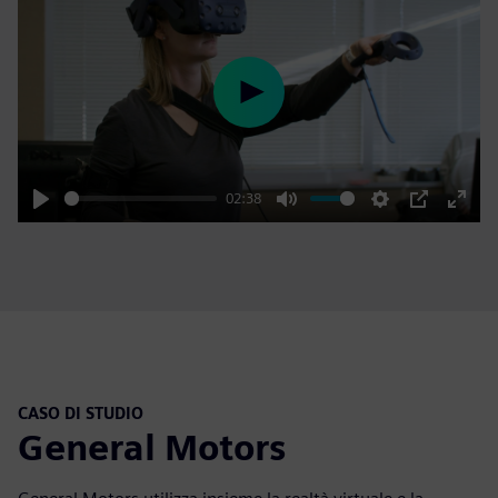
Play
02:38
Play
Mute
Settings
PIP
Enter
fulls
CASO DI STUDIO
General Motors