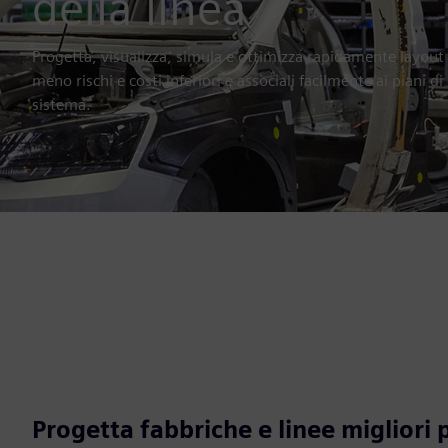
della linea
Progetta, visualizza, simula e ottimizza rapidamente layout
meno rischi e costi inferiori e associali facilmente ai piani 
sistema.
Progetta fabbriche e linee migliori