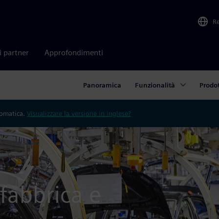
R
i partner
Approfondimenti
Panoramica
Funzionalità
Prodot
tomatica.
Visualizzare la versione in inglese?
e della linea
fabbrica e