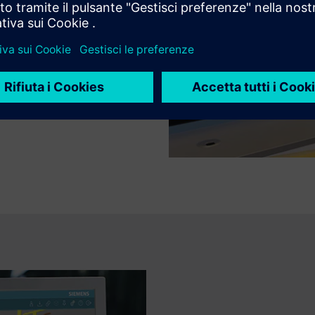
ia meccanica ed elettrica
e per convalidare virtualmente
i e dei layout di produzione.