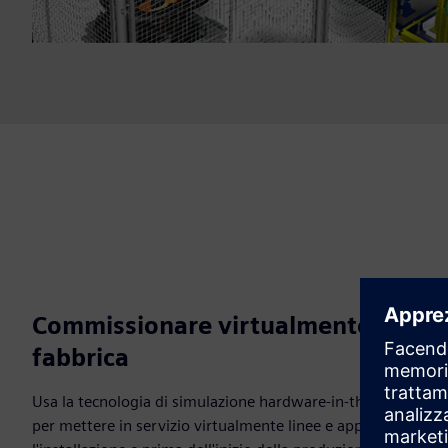
Commissionare virtualmente le line
fabbrica
Usa la tecnologia di simulazione hardware-in-the-loop (HiL)
per mettere in servizio virtualmente linee e apparecchiatu