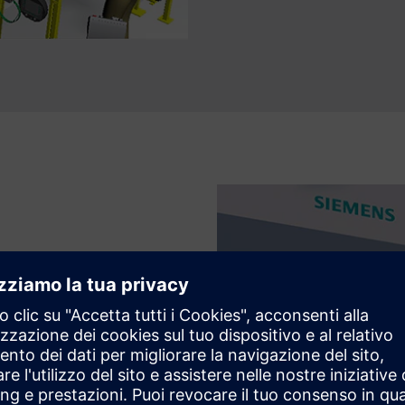
e di produzione in
 e software-in-the-loop (SiL)
re di assemblaggio durante