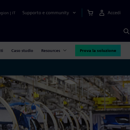
Supporto e community
Accedi
egion
|
IT
C
c
S
A
ti
Caso studio
Resources
Prova la soluzione