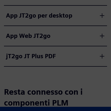
App JT2go per desktop
App Web JT2go
jT2go JT Plus PDF
Resta connesso con i
componenti PLM