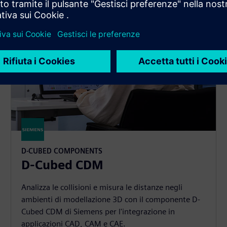
D-CUBED COMPONENTS
D-Cubed CDM
Analizza le collisioni e misura le distanze negli
ambienti di modellazione 3D con il componente D-
Cubed CDM di Siemens per l'integrazione in
applicazioni CAD, CAM e CAE.