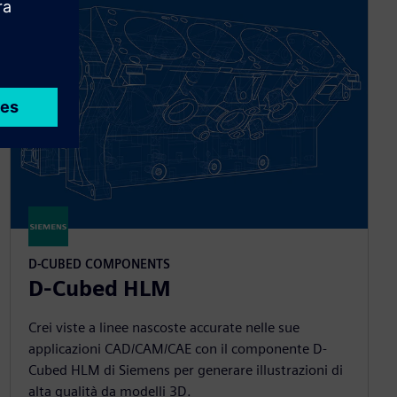
D-CUBED COMPONENTS
D-Cubed HLM
Crei viste a linee nascoste accurate nelle sue
applicazioni CAD/CAM/CAE con il componente D-
Cubed HLM di Siemens per generare illustrazioni di
alta qualità da modelli 3D.