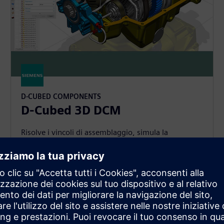
D-CUBED COMPONENTS
D-Cubed 3D DCM
Risolve i vincoli di assemblaggio, simula la
cinematica e disegna in 3D con 3D DCM, il
risolutore di vincoli geometrici 3D più utilizzato per
le applicazioni CAD/CAM/CAE.