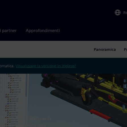
R
i partner
Approfondimenti
Panoramica
P
tomatica.
Visualizzare la versione in inglese?
componenti D-Cubed per la
nto, il rilevamento delle