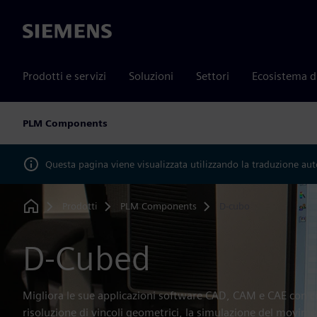
Siemens
Prodotti e servizi
Soluzioni
Settori
Ecosistema d
PLM Components
Questa pagina viene visualizzata utilizzando la traduzione au
Prodotti
PLM Components
D-cubo
Home
D-Cubed
Migliora le sue applicazioni software CAD, CAM e CAE con 
risoluzione di vincoli geometrici, la simulazione del movime