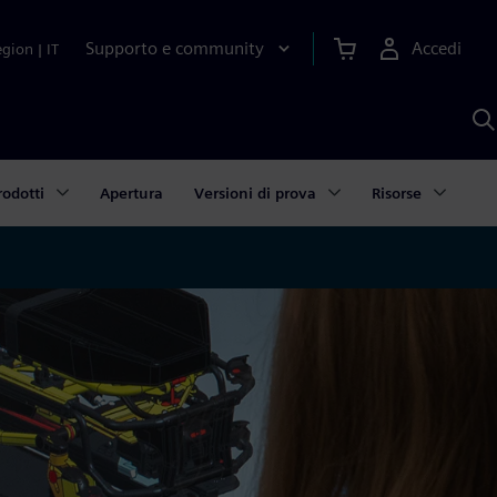
Supporto e community
Accedi
egion
|
IT
C
c
S
A
rodotti
Apertura
Versioni di prova
Risorse