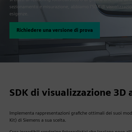
sezionamento e misurazione, abbiamo l'SDK di visualizzazio
esigenze.
Richiedere una versione di prova
SDK di visualizzazione 3D a
Implementa rappresentazioni grafiche ottimali dei suoi mod
Kit) di Siemens a sua scelta.
Crea incredibili rendering fotorealistici che lasciano poco al