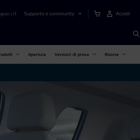
Supporto e community
Accedi
egion
|
IT
C
c
S
A
rodotti
Apertura
Versioni di prova
Risorse