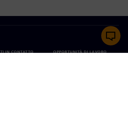
TI IN CONTATTO
OPPORTUNITÀ DI LAVORO
ti
Lavori e opportunità di
carriera
nel mondo
Ruoli aperti