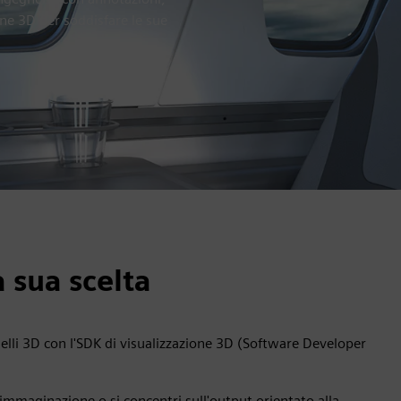
ne 3D per soddisfare le sue
 sua scelta
elli 3D con l'SDK di visualizzazione 3D (Software Developer
l'immaginazione o si concentri sull'output orientato alla