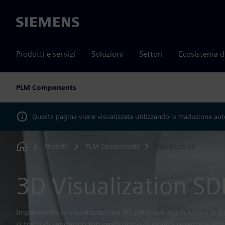
Siemens
Prodotti e servizi
Soluzioni
Settori
Ecosistema d
PLM Components
Questa pagina viene visualizzata utilizzando la traduzione au
Prodotti
PLM Components
Visualization
Home
3D Visualization SD
Implementa la visualizzazione 3D nelle sue applicazioni in ba
si tratti di rendering fotorealistico o di grafica orientata al