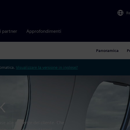
R
i partner
Approfondimenti
Panoramica
P
tomatica.
Visualizzare la versione in inglese?
K
se alle esigenze del cliente. Che
l'ingegneria con annotazioni,