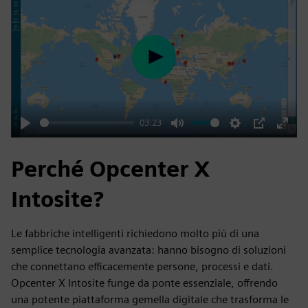
Play
03:23
Play
Mute
Settings
PIP
Enter
fulls
Perché Opcenter X
Intosite?
Le fabbriche intelligenti richiedono molto più di una
semplice tecnologia avanzata: hanno bisogno di soluzioni
che connettano efficacemente persone, processi e dati.
Opcenter X Intosite funge da ponte essenziale, offrendo
una potente piattaforma gemella digitale che trasforma le