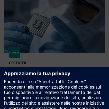
OPCENTER
Opcenter Execution
Semiconductor
Opcenter Execution Semiconductor is a
manufacturing execution system (MES) that
addresses the particular needs of all semiconductor
production operations.